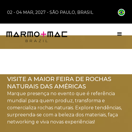
02 - 04 MAR, 2027 - SÃO PAULO, BRASIL
02 - 04 MAR 2027 - SÃO PAULO, BRASIL
VISITE A MAIOR FEIRA DE ROCHAS
NATURAIS DAS AMÉRICAS
Marque presença no evento que é referência
mundial para quem produz, transforma e
comercializa rochas naturais. Explore tendências,
surpreenda-se com a beleza dos materiais, faça
networking e viva novas experiências!